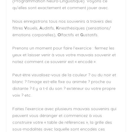
(Programmation Neuro-Linguistique). Voyons ce
qu’elles sont exactement et comment jouer avec.
Nous enregistrons tous nos souvenirs à travers des
filtres
V
isuels,
A
uditifs,
K
inesthésiques (sensations/
émotions corporelles),
O
lfactifs et
G
ustatifs.
Prenons un moment pour faire l’exercice : fermez les
yeux et laisser venir à vous votre mauvais souvenir et
notez comment ce souvenir est « encodé ».
Peut-être visualisez-vous de la couleur ? ou du noir et
blanc ? l’image est-elle fixe ou animée ? proche ou
distante ? Il y a t-il du son ? extérieur ou votre propre
voix ? etc.
Faites l’exercice avec plusieurs mauvais souvenirs qui
peuvent vous déranger et commencez à vous
construire votre « table de références », la grille des
sous-modalités avec laquelle sont encodés ces